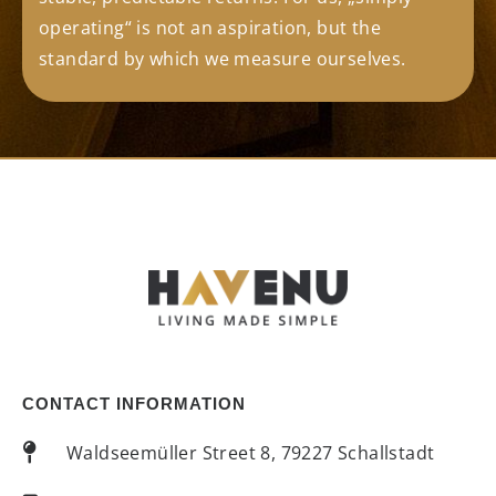
operating“ is not an aspiration, but the
standard by which we measure ourselves.
CONTACT INFORMATION
Waldseemüller Street 8, 79227 Schallstadt