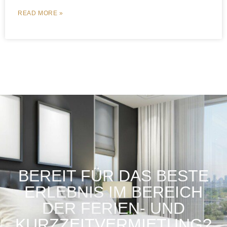
READ MORE »
BEREIT FÜR DAS BESTE
ERLEBNIS IM BEREICH
DER FERIEN- UND
KURZZEITVERMIETUNG?