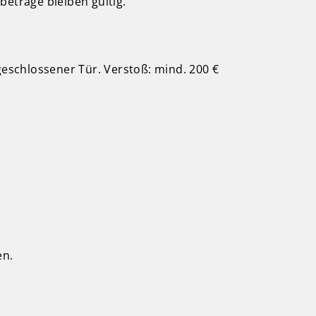
beträge bleiben gültig.
eschlossener Tür. Verstoß: mind. 200 €
en.