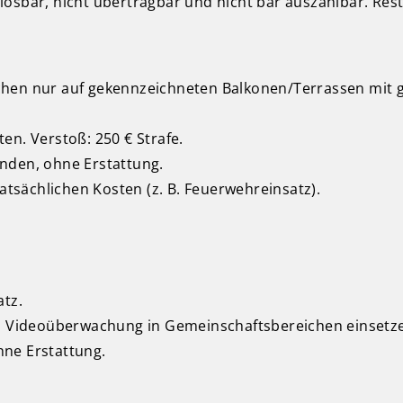
ösbar, nicht übertragbar und nicht bar auszahlbar. Rest
hen nur auf gekennzeichneten Balkonen/Terrassen mit g
en. Verstoß: 250 € Strafe.
nden, ohne Erstattung.
tatsächlichen Kosten (z. B. Feuerwehreinsatz).
atz.
 Videoüberwachung in Gemeinschaftsbereichen einsetz
hne Erstattung.