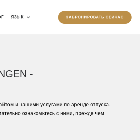
ОГ
ЯЗЫК
ЗАБРОНИРОВАТЬ СЕЙЧАС
NGEN -
йтом и нашими услугами по аренде отпуска.
мательно ознакомьтесь с ними, прежде чем