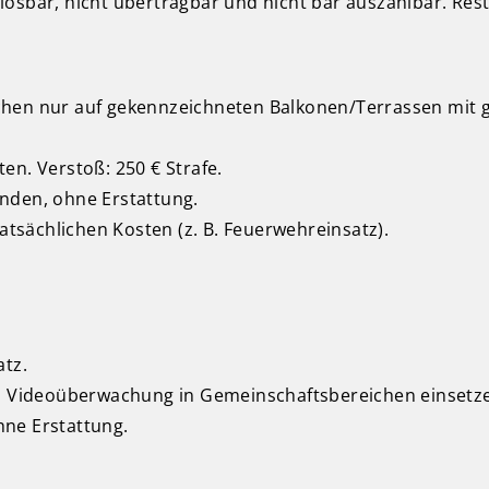
ösbar, nicht übertragbar und nicht bar auszahlbar. Rest
hen nur auf gekennzeichneten Balkonen/Terrassen mit g
en. Verstoß: 250 € Strafe.
nden, ohne Erstattung.
tatsächlichen Kosten (z. B. Feuerwehreinsatz).
atz.
 Videoüberwachung in Gemeinschaftsbereichen einsetz
hne Erstattung.