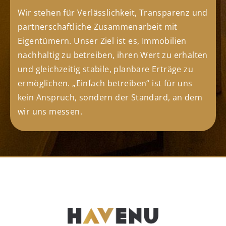
Wir stehen für Verlässlichkeit, Transparenz und
partnerschaftliche Zusammenarbeit mit
Eigentümern. Unser Ziel ist es, Immobilien
nachhaltig zu betreiben, ihren Wert zu erhalten
und gleichzeitig stabile, planbare Erträge zu
ermöglichen. „Einfach betreiben“ ist für uns
kein Anspruch, sondern der Standard, an dem
wir uns messen.